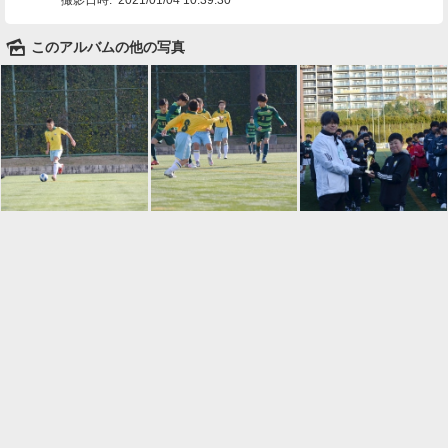
🌄
このアルバムの他の写真

一覧に戻る
Android™ アプリのインストール
Android™ からオンラインアルバムの作成・編
集、共有ができます。
インストール