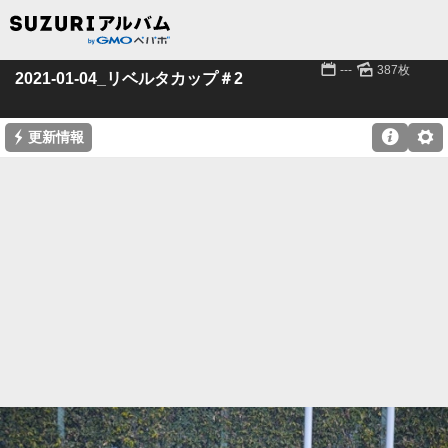
📅
🌄
---
387枚
2021-01-04_リベルタカップ＃2
⚡

⚙
更新情報