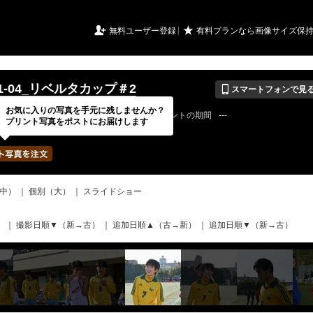
URIアルバム

★
無料ユーザー登録
有料プランなら画像サイズ保
📱
-01-04_リベルタカップ＃2
スマートフォンで見
お気に入りの写真を手元に残しませんか？
22 / 03 / 20
公開終了日
無期限
イベントの期間
---
プリント写真をポストにお届けします
bertadfcさん
写真の枚数
387 / 2000枚
中）
｜
個別（大）
｜
スライドショー
）
｜
撮影日順▼（新→古）
｜
追加日順▲（古→新）
｜
追加日順▼（新→古）