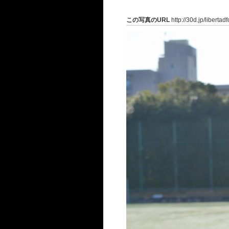
この写真のURL
http://30d.jp/liberta