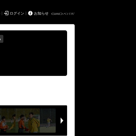


持
ログイン
お知らせ
る