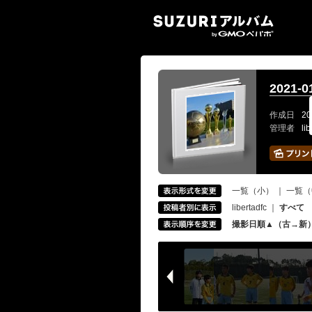
SUZ
2021
作成日
20
管理者
li
一覧（小）
｜
一覧（
libertadfc
｜
すべて
撮影日順▲（古→新