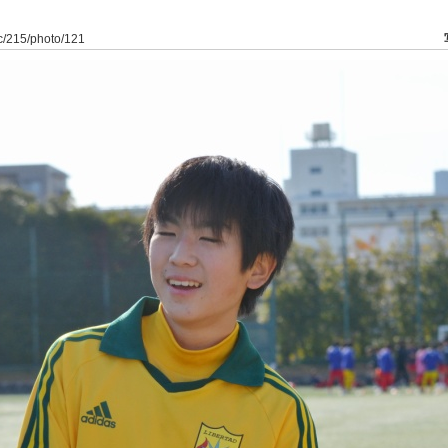
dfc/215/photo/121