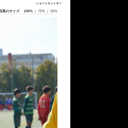
ショートカットキー
写真のサイズ
100%
｜
75%
｜
50%