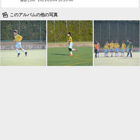
🌄
このアルバムの他の写真

一覧に戻る
Android™ アプリのインストール
Android™ からオンラインアルバムの作成・編
集、共有ができます。
インストール