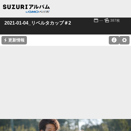
📅
🌄
---
387枚
2021-01-04_リベルタカップ＃2
⚡

⚙
更新情報