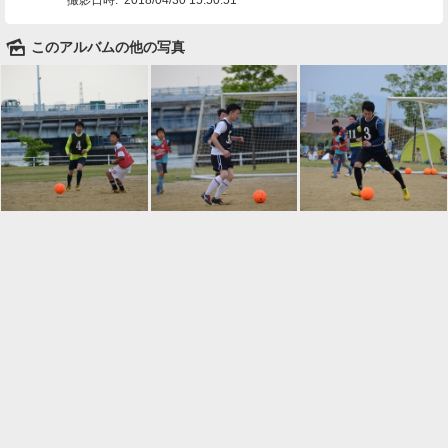
🌄
このアルバムの他の写真

一覧に戻る
Android™ アプリのインストール
Android™ からオンラインアルバムの作成・編
集、共有ができます。
インストール