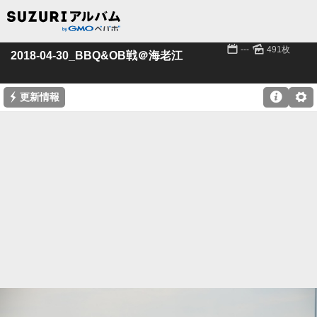
📅
🌄
---
491枚
2018-04-30_BBQ&OB戦＠海老江
⚡

⚙
更新情報