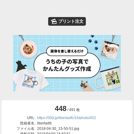
🌄
プリント注文
448
/ 491 枚
URL:
https://30d.jp/libertadfc/16/photo/452
投稿者名:
libertadfc
ファイル名:
2018-04-30_15-50-51.jpg
撮影日時:
2018/04/30 15:50:51