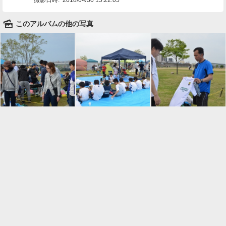
🌄
このアルバムの他の写真

一覧に戻る
Android™ アプリのインストール
Android™ からオンラインアルバムの作成・編
集、共有ができます。
インストール