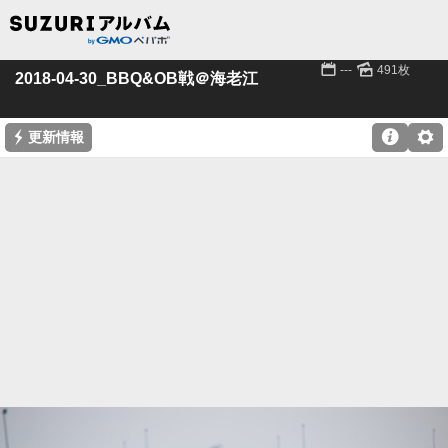
📅
🌄
---
491枚
2018-04-30_BBQ&OB戦＠海老江
⚡

⚙
更新情報