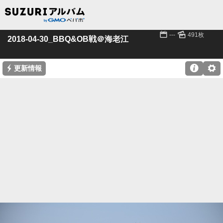
📅
🌄
---
491枚
2018-04-30_BBQ&OB戦＠海老江
⚡

⚙
更新情報