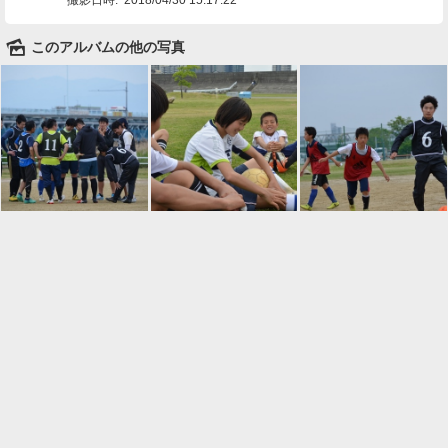
🌄
このアルバムの他の写真

一覧に戻る
Android™ アプリのインストール
Android™ からオンラインアルバムの作成・編
集、共有ができます。
インストール