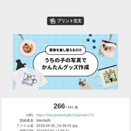
🌄
プリント注文
266
/ 491 枚
URL:
https://30d.jp/libertadfc/16/photo/270
投稿者名:
libertadfc
ファイル名:
2018-04-30_14-39-41.jpg
撮影日時:
2018/04/30 14:39:41