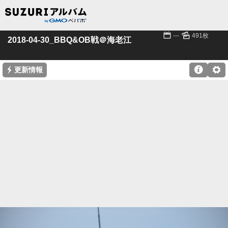
📅
🌄
---
491枚
2018-04-30_BBQ&OB戦＠海老江
⚡

⚙
更新情報