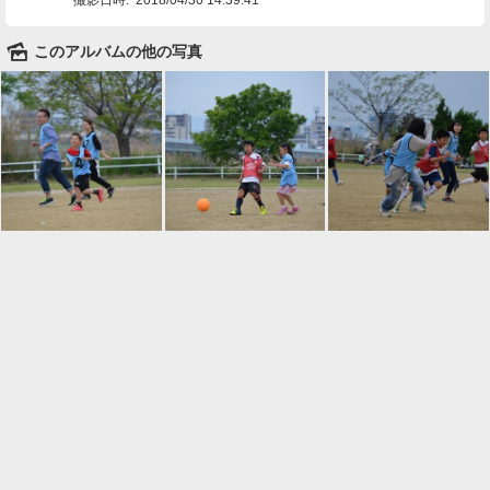
🌄
このアルバムの他の写真

一覧に戻る
Android™ アプリのインストール
Android™ からオンラインアルバムの作成・編
集、共有ができます。
インストール