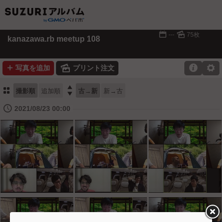
📅
🌄
---
75枚
kanazawa.rb meetup 108
➕
🌄

⚙
写真を追加
プリント注文
⚏

撮影順
追加順
古→新
新→古
🕔
2021/08/23 00:00