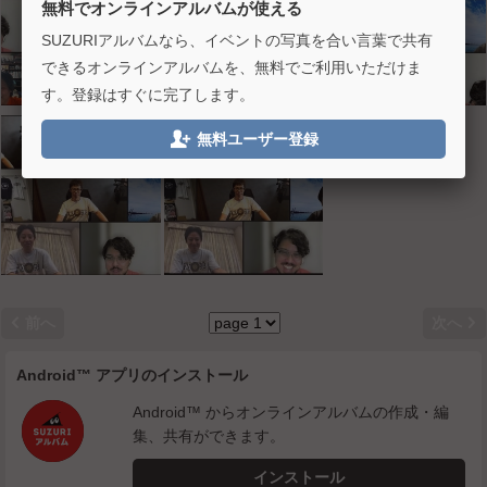
無料でオンラインアルバムが使える
SUZURIアルバムなら、イベントの写真を合い言葉で共有
できるオンラインアルバムを、無料でご利用いただけま
す。登録はすぐに完了します。

無料ユーザー登録


前へ
次へ
Android™ アプリのインストール
Android™ からオンラインアルバムの作成・編
集、共有ができます。
インストール