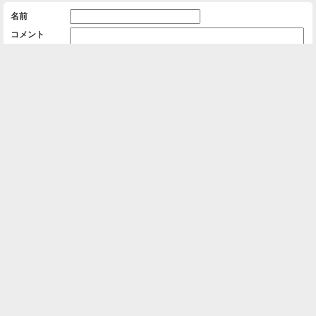
名前
コメント
削除用パスワード

一覧に戻る
Android™ アプリのインストール
Android™ からオンラインアルバムの作成・編
集、共有ができます。
インストール