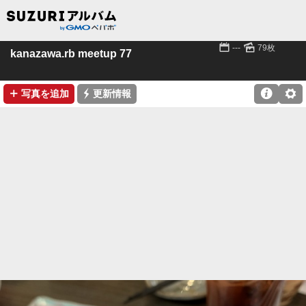
📅
🌄
---
79枚
kanazawa.rb meetup 77
➕
⚡

⚙
写真を追加
更新情報