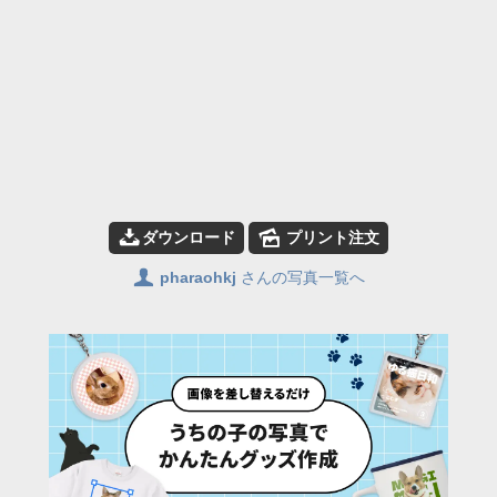
📥
🌄
ダウンロード
プリント注文
👤
pharaohkj
さんの写真一覧へ