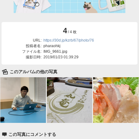
4
/ 4 枚
URL:
https://30d.jp/kzrb/67/photo/76
投稿者名:
pharaohkj
ファイル名:
IMG_9661.jpg
撮影日時:
2019/01/23 01:39:29
🌄
このアルバムの他の写真

この写真にコメントする