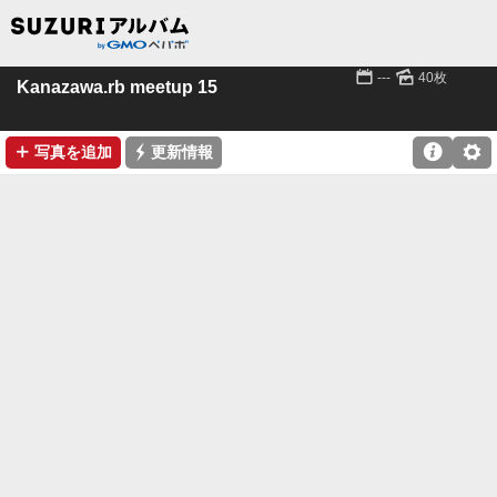
📅
🌄
---
40枚
Kanazawa.rb meetup 15
➕
⚡

⚙
写真を追加
更新情報