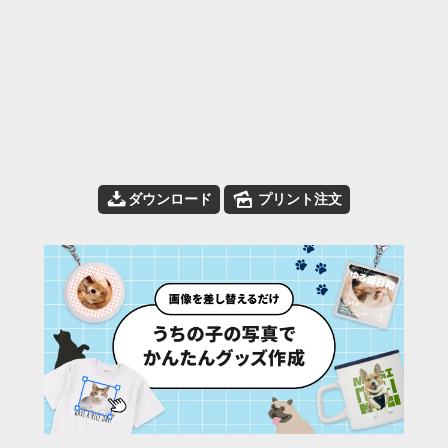
📥
🌄
ダウンロード
プリント注文