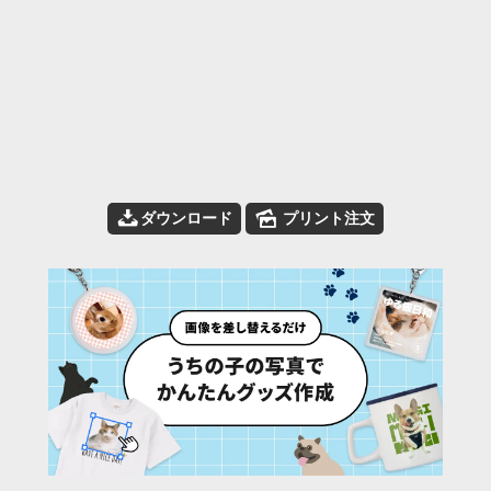
📥
🌄
ダウンロード
プリント注文