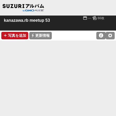
📅
🌄
---
66枚
kanazawa.rb meetup 53
➕
⚡

⚙
写真を追加
更新情報