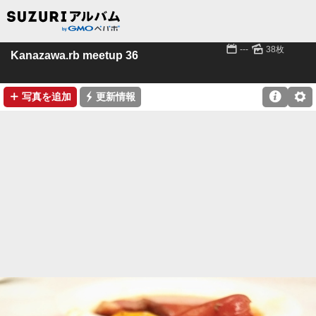
📅
🌄
---
38枚
Kanazawa.rb meetup 36
➕
⚡

⚙
写真を追加
更新情報