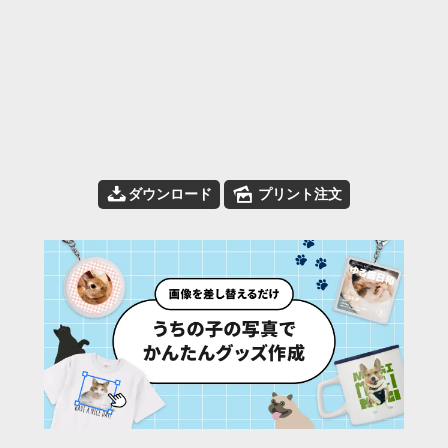
📥
🌄
ダウンロード
プリント注文