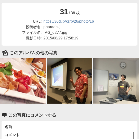
31
/ 38 枚
URL:
https://30d.jp/kzrb/26/photo/16
投稿者名:
pharaohkj
ファイル名:
IMG_6277.jpg
撮影日時:
2015/08/29 17:58:19
🌄
このアルバムの他の写真

この写真にコメントする
名前
コメント