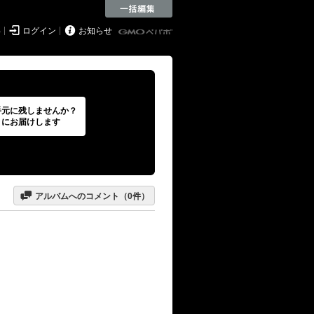


得
ログイン
お知らせ
手元に残しませんか？
トにお届けします

アルバムへのコメント（
0
件）