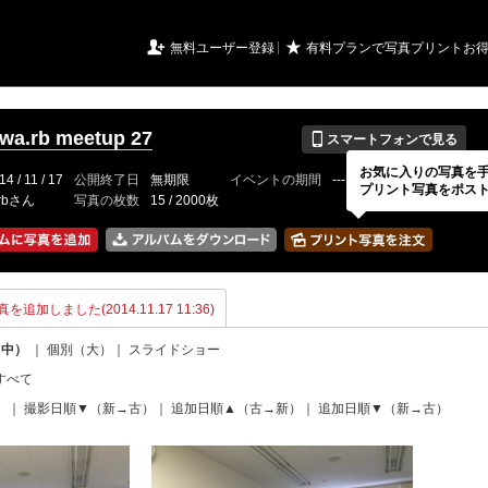
URIアルバム

★
無料ユーザー登録
有料プランで写真プリントお
📱
wa.rb meetup 27
スマートフォンで見る
お気に入りの写真を
14 / 11 / 17
公開終了日
無期限
イベントの期間
---
プリント写真をポス
zrbさん
写真の枚数
15 / 2000枚
を追加しました(2014.11.17 11:36)
（中）
｜
個別（大）
｜
スライドショー
すべて
）
｜
撮影日順▼（新→古）
｜
追加日順▲（古→新）
｜
追加日順▼（新→古）