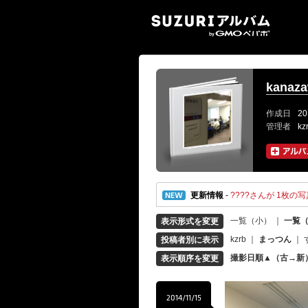
SUZ
kanaza
作成日
20
管理者
k
更新情報
-
????さんが 1枚の写真
一覧（小）
｜
一覧
表示形式を変更
kzrb
｜
まっつん
｜
投稿者別に表示
撮影日順▲（古→新
表示順序を変更
2014/11/15