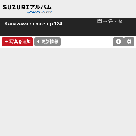
📅
🌄
---
76枚
Kanazawa.rb meetup 124
➕
⚡

⚙
写真を追加
更新情報