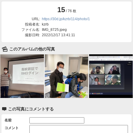
15
/ 76 枚
URL:
https://30d.jp/kzrb/114/photo/1
投稿者名:
kzrb
ファイル名:
IMG_8725.jpeg
撮影日時:
2022/12/17 13:41:11
🌄
このアルバムの他の写真

この写真にコメントする
名前
コメント