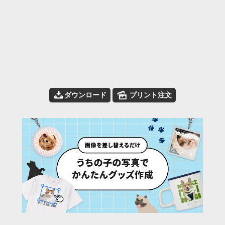
📥
🌄
ダウンロード
プリント注文