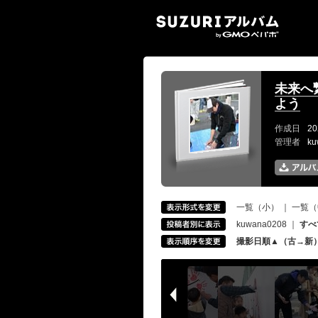
SUZ
未来へ
よう
作成日
20
管理者
k
一覧（小）
｜
一覧（
kuwana0208
｜
すべ
撮影日順▲（古→新