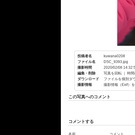
投稿者名
kuwana0208
ファイル名
DSC_9393.jpg
撮影時間
2020/02/08 14:32:
編集・削除
写真を回転
｜
時間
ダウンロード
ファイルを個別ダ
撮影情報
撮影情報（Exif）
この写真へのコメント
コメントする
名前
コメント