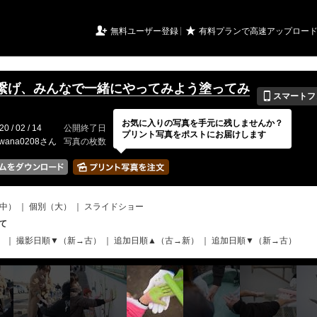
URIアルバム

★
無料ユーザー登録
有料プランで高速アップロー
繋げ、みんなで一緒にやってみよう塗ってみ
📱
スマートフ
お気に入りの写真を手元に残しませんか？
20 / 02 / 14
公開終了日
無期限
イベントの期間
---
プリント写真をポストにお届けします
uwana0208さん
写真の枚数
143 / 150枚
中）
｜
個別（大）
｜
スライドショー
て
）
｜
撮影日順▼（新→古）
｜
追加日順▲（古→新）
｜
追加日順▼（新→古）