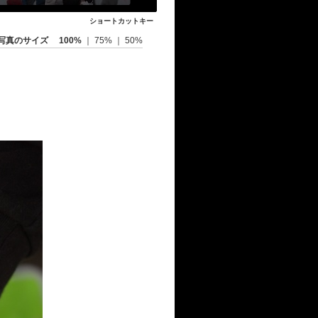
ショートカットキー
写真のサイズ
100%
｜
75%
｜
50%