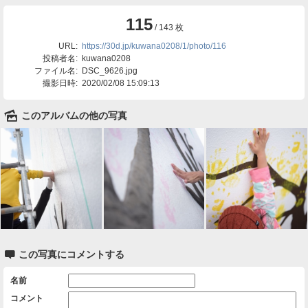
115
/ 143 枚
URL:
https://30d.jp/kuwana0208/1/photo/116
投稿者名:
kuwana0208
ファイル名:
DSC_9626.jpg
撮影日時:
2020/02/08 15:09:13
🌄
このアルバムの他の写真

この写真にコメントする
名前
コメント