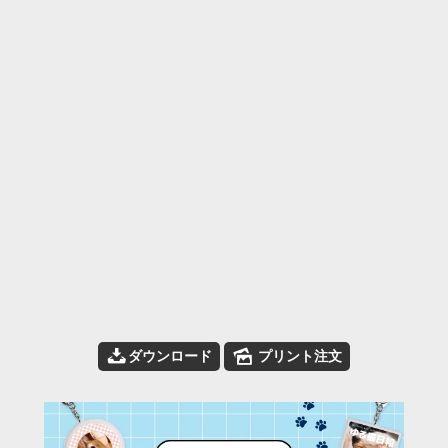
📥
🌄
ダウンロード
プリント注文