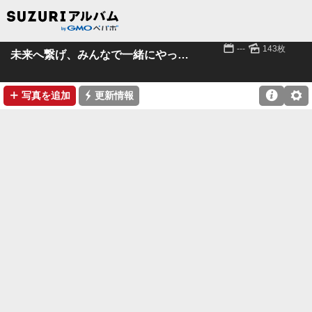
📅
🌄
---
143枚
未来へ繋げ、みんなで一緒にやってみよう塗ってみよう
➕
⚡

⚙
写真を追加
更新情報