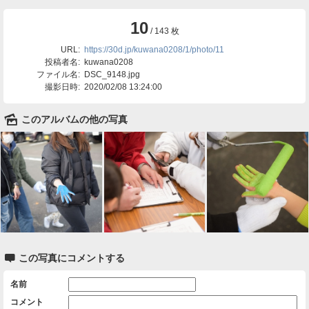
10
/ 143 枚
URL:
https://30d.jp/kuwana0208/1/photo/11
投稿者名:
kuwana0208
ファイル名:
DSC_9148.jpg
撮影日時:
2020/02/08 13:24:00
🌄
このアルバムの他の写真

この写真にコメントする
名前
コメント