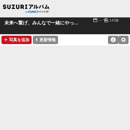
📅
🌄
---
143枚
未来へ繋げ、みんなで一緒にやってみよう塗ってみよう
➕
⚡

⚙
写真を追加
更新情報