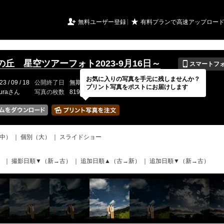
URIアルバム

★
無料ユーザー登録
有料プランで高速アップロー
📱
の丘 星空ツアーフォト2023-9月16日～
スマートフ
お気に入りの写真を手元に残しませんか？
23 / 09 / 18
公開終了日
無期限
イベントの期間
---
プリント写真をポストにお届けします
uuraさん
写真の枚数
819 / 2000枚
中）
｜
個別（大）
｜
スライドショー
）
｜
撮影日順▼（新→古）
｜
追加日順▲（古→新）
｜
追加日順▼（新→古）