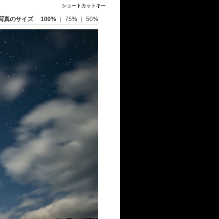
ショートカットキー
写真のサイズ
100%
｜
75%
｜
50%