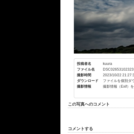
投稿者名
kuura
ファイル名
DSC026531023231
撮影時間
2023/10/22 21:27:
ダウンロード
ファイルを個別ダ
撮影情報
撮影情報（Exif）
この写真へのコメント
コメントする