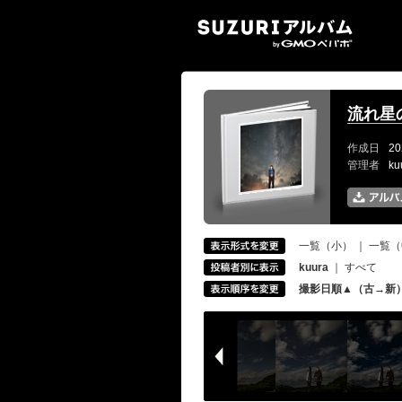
SUZ
流れ星
作成日
20
管理者
k
一覧（小）
｜
一覧（
kuura
｜
すべて
撮影日順▲（古→新