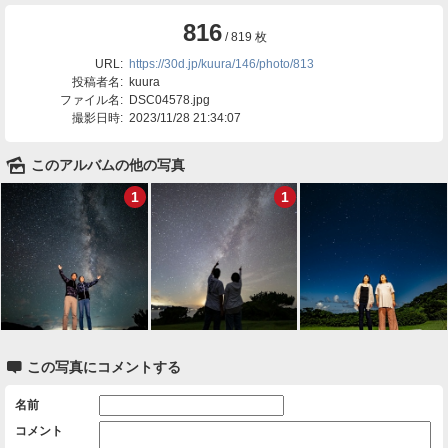
816
/ 819 枚
URL:
https://30d.jp/kuura/146/photo/813
投稿者名:
kuura
ファイル名:
DSC04578.jpg
撮影日時:
2023/11/28 21:34:07
🌄
このアルバムの他の写真
1
1

この写真にコメントする
名前
コメント