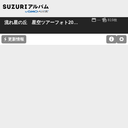
📅
🌄
---
819枚
流れ星の丘 星空ツアーフォト2023-9月16日～
⚡

⚙
更新情報