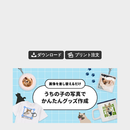
📥
🌄
ダウンロード
プリント注文