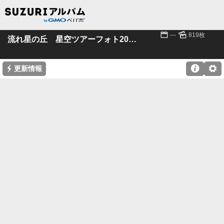
📅
🌄
---
819枚
流れ星の丘 星空ツアーフォト2023-9月16日～
⚡

⚙
更新情報