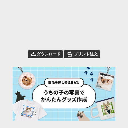
📥
🌄
ダウンロード
プリント注文