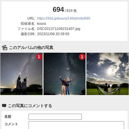
694
/ 819 枚
URL:
https://30d.jp/kuura/146/photo/695
投稿者名:
kuura
ファイル名:
DSC031371109231407.jpg
撮影日時:
2023/11/08 20:39:50
🌄
このアルバムの他の写真
1
1

この写真にコメントする
名前
コメント