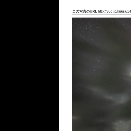
この写真のURL
http://30d.jp/kuura/