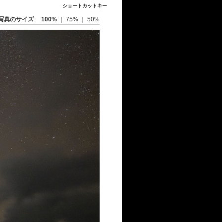
ショートカットキー
写真のサイズ
100%
｜
75%
｜
50%