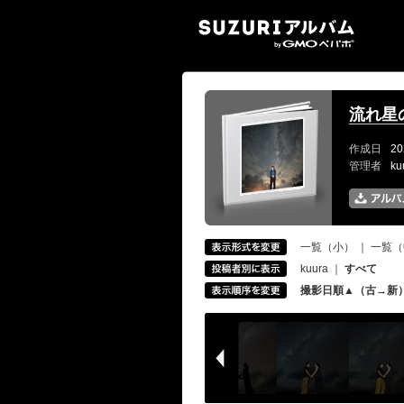
SUZ
流れ星
作成日
20
管理者
k
一覧（小）
｜
一覧（
kuura
｜
すべて
撮影日順▲（古→新