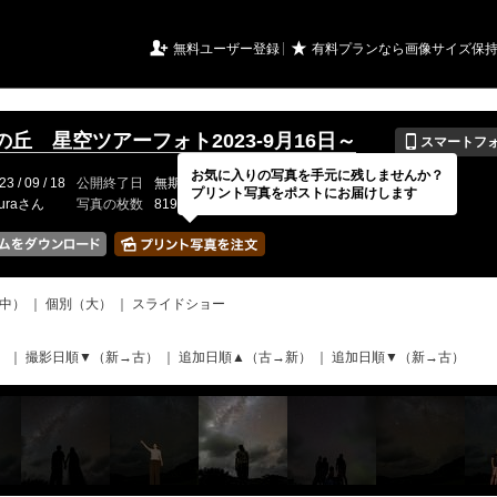
URIアルバム

★
無料ユーザー登録
有料プランなら画像サイズ保
📱
の丘 星空ツアーフォト2023-9月16日～
スマートフ
お気に入りの写真を手元に残しませんか？
23 / 09 / 18
公開終了日
無期限
イベントの期間
---
プリント写真をポストにお届けします
uuraさん
写真の枚数
819 / 2000枚
中）
｜
個別（大）
｜
スライドショー
）
｜
撮影日順▼（新→古）
｜
追加日順▲（古→新）
｜
追加日順▼（新→古）