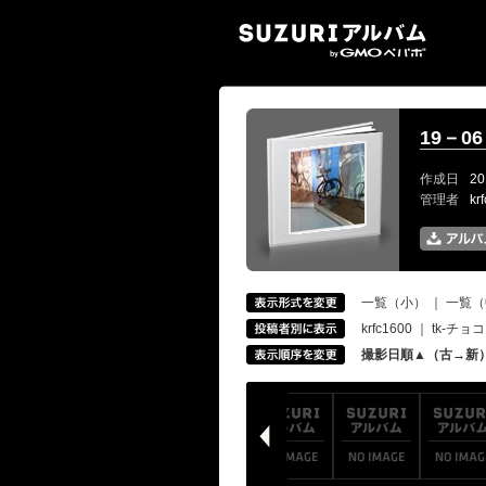
SUZ
19－
作成日
20
管理者
kr
一覧（小）
｜
一覧（
krfc1600
｜
tk-チョコ
撮影日順▲（古→新