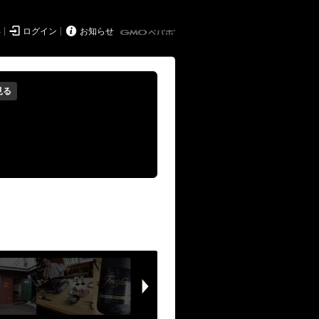


得
ログイン
お知らせ
見る