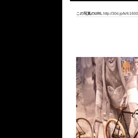
この写真のURL
http://30d.jp/krfc160