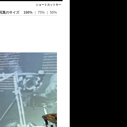
ショートカットキー
写真のサイズ
100%
｜
75%
｜
50%