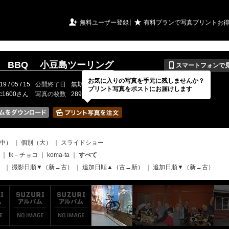
URIアルバム

★
無料ユーザー登録
有料プランで写真プリントお
📱
06 BBQ 小豆島ツーリング
スマートフォンで
お気に入りの写真を手元に残しませんか？
19 / 05 / 15
公開終了日
無期限
イベントの期間
---
プリント写真をポストにお届けします
fc1600さん
写真の枚数
289 / 2000枚
中）
｜
個別（大）
｜
スライドショー
｜
tk－チョコ
｜
koma-ta
｜
すべて
）
｜
撮影日順▼（新→古）
｜
追加日順▲（古→新）
｜
追加日順▼（新→古）