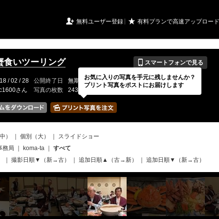
URIアルバム

★
無料ユーザー登録
有料プランで高速アップロー
📱
3 蟹食いツーリング
スマートフォンで見る
お気に入りの写真を手元に残しませんか？
18 / 02 / 28
公開終了日
無期限
イベントの期間
---
プリント写真をポストにお届けします
fc1600さん
写真の枚数
243 / 2000枚
中）
｜
個別（大）
｜
スライドショー
事務局
｜
koma-ta
｜
すべて
）
｜
撮影日順▼（新→古）
｜
追加日順▲（古→新）
｜
追加日順▼（新→古）