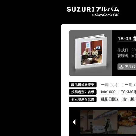
SUZ
18-0
作成日
20
管理者
kr
一覧（小）
｜
一覧（
krfc1600
｜
TCKMC
撮影日順▲（古→新