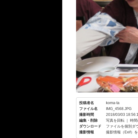
投稿者名
koma-ta
ファイル名
IMG_4568.JPG
撮影時間
2018/03/03 18:56:
編集・削除
写真を回転
｜
時間
ダウンロード
ファイルを個別ダ
撮影情報
撮影情報（Exif）