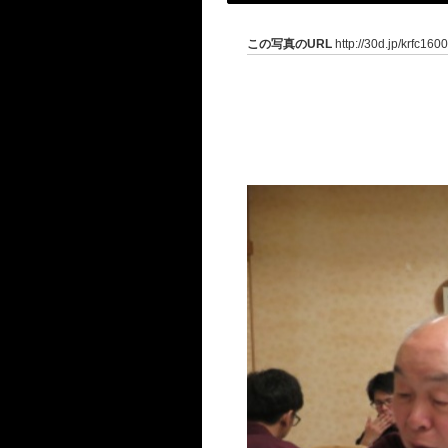
この写真のURL
http://30d.jp/krfc160