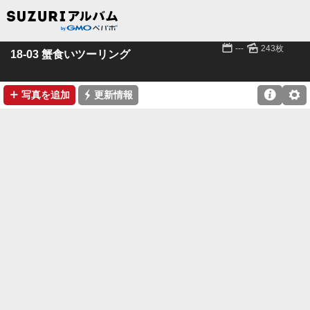
📅
🌄
---
243枚
18-03 蟹食いツーリング
➕
⚡

⚙
写真を追加
更新情報