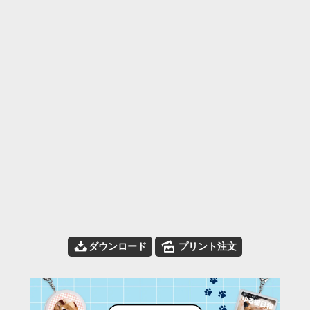
📥
🌄
ダウンロード
プリント注文