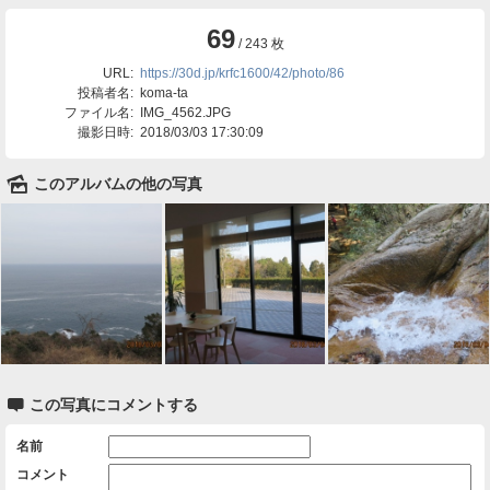
69
/ 243 枚
URL:
https://30d.jp/krfc1600/42/photo/86
投稿者名:
koma-ta
ファイル名:
IMG_4562.JPG
撮影日時:
2018/03/03 17:30:09
🌄
このアルバムの他の写真

この写真にコメントする
名前
コメント