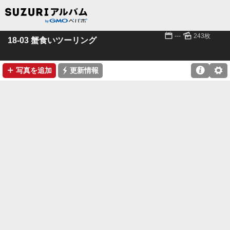
📅
🌄
---
243枚
18-03 蟹食いツーリング
➕
⚡

⚙
写真を追加
更新情報