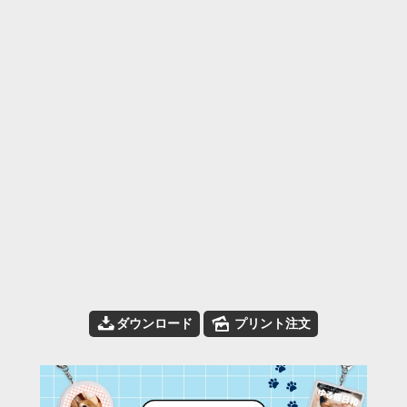
📥
🌄
ダウンロード
プリント注文