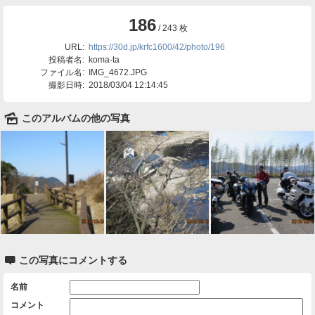
186
/ 243 枚
URL:
https://30d.jp/krfc1600/42/photo/196
投稿者名:
koma-ta
ファイル名:
IMG_4672.JPG
撮影日時:
2018/03/04 12:14:45
🌄
このアルバムの他の写真

この写真にコメントする
名前
コメント