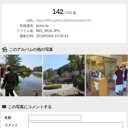
142
/ 243 枚
URL:
https://30d.jp/krfc1600/42/photo/152
投稿者名:
koma-ta
ファイル名:
IMG_4628.JPG
撮影日時:
2018/03/04 10:58:44
🌄
このアルバムの他の写真

この写真にコメントする
名前
コメント