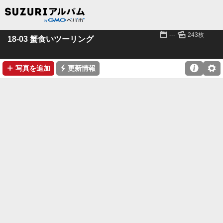
📅
🌄
---
243枚
18-03 蟹食いツーリング
➕
⚡

⚙
写真を追加
更新情報