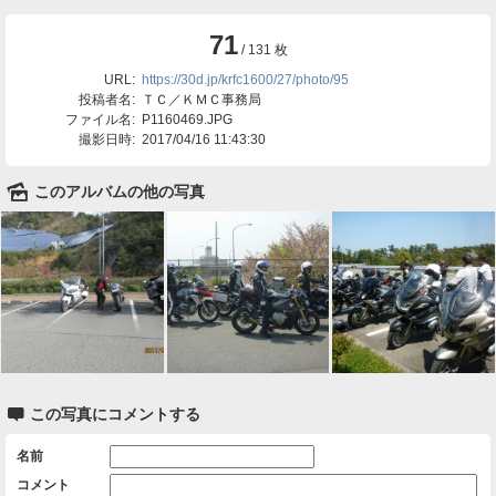
71
/ 131 枚
URL:
https://30d.jp/krfc1600/27/photo/95
投稿者名:
ＴＣ／ＫＭＣ事務局
ファイル名:
P1160469.JPG
撮影日時:
2017/04/16 11:43:30
🌄
このアルバムの他の写真

この写真にコメントする
名前
コメント