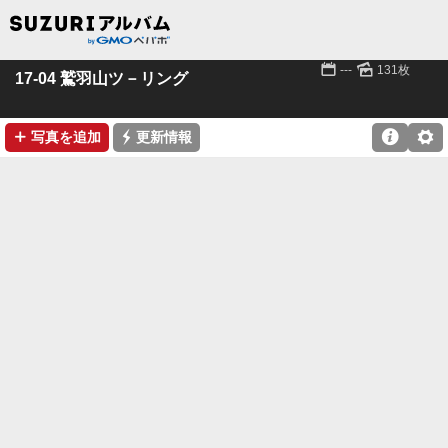
📅
🌄
---
131枚
17-04 鷲羽山ツ－リング
➕
⚡

⚙
写真を追加
更新情報