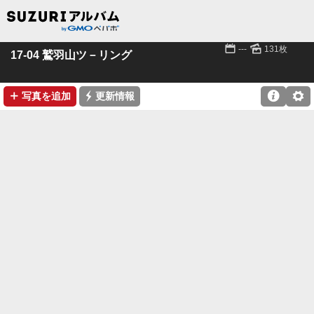
📅
🌄
---
131枚
17-04 鷲羽山ツ－リング
➕
⚡

⚙
写真を追加
更新情報