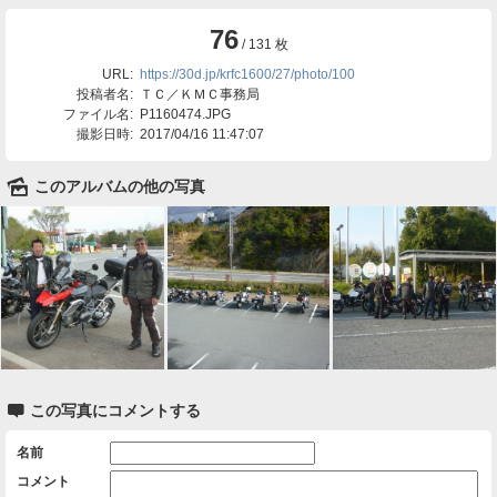
76
/ 131 枚
URL:
https://30d.jp/krfc1600/27/photo/100
投稿者名:
ＴＣ／ＫＭＣ事務局
ファイル名:
P1160474.JPG
撮影日時:
2017/04/16 11:47:07
🌄
このアルバムの他の写真

この写真にコメントする
名前
コメント