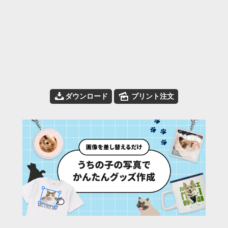
📥
🌄
ダウンロード
プリント注文