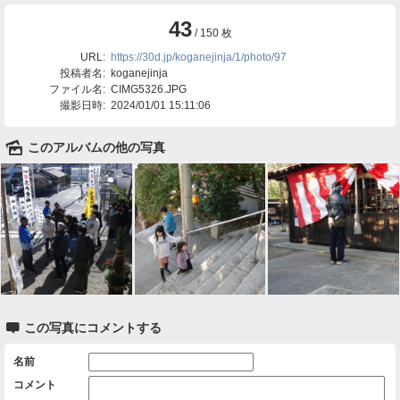
43
/ 150 枚
URL:
https://30d.jp/koganejinja/1/photo/97
投稿者名:
koganejinja
ファイル名:
CIMG5326.JPG
撮影日時:
2024/01/01 15:11:06
🌄
このアルバムの他の写真

この写真にコメントする
名前
コメント