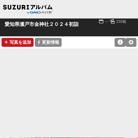
📅
🌄
---
150枚
愛知県瀬戸市金神社２０２４初詣
➕
⚡

⚙
写真を追加
更新情報