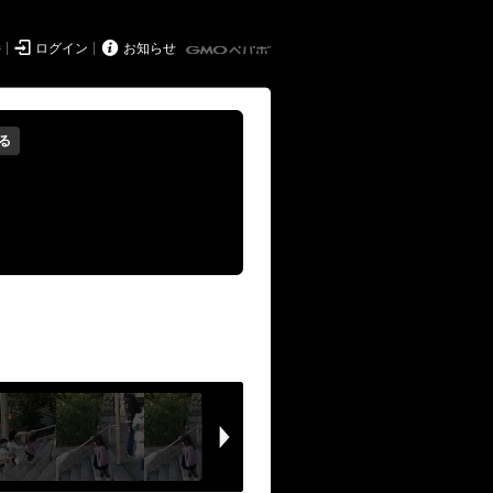


持
ログイン
お知らせ
る