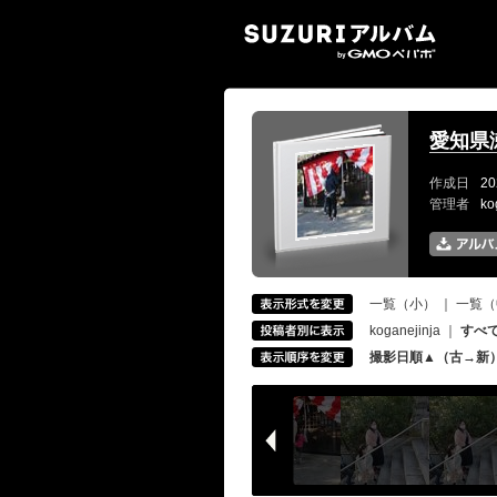
SUZ
愛知県
作成日
20
管理者
ko
一覧（小）
｜
一覧（
koganejinja
｜
すべ
撮影日順▲（古→新