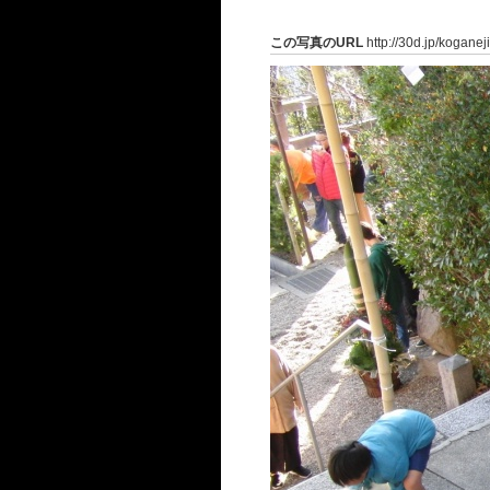
この写真のURL
http://30d.jp/koganej