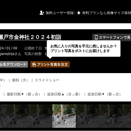
URIアルバム

★
無料ユーザー登録
有料プランなら画像サイズ保
📱
瀬戸市金神社２０２４初詣
スマートフォンで見
お気に入りの写真を手元に残しませんか？
24 / 01 / 08
公開終了日
無期限
イベントの期間
---
プリント写真をポストにお届けします
ganejinjaさん
写真の枚数
150 / 2000枚
中）
｜
個別（大）
｜
スライドショー
て
）
｜
撮影日順▼（新→古）
｜
追加日順▲（古→新）
｜
追加日順▼（新→古）