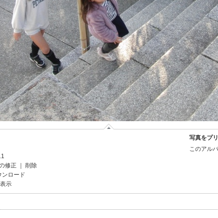
写真をプ
このアルバ
11
の修正
｜
削除
ウンロード
を表示