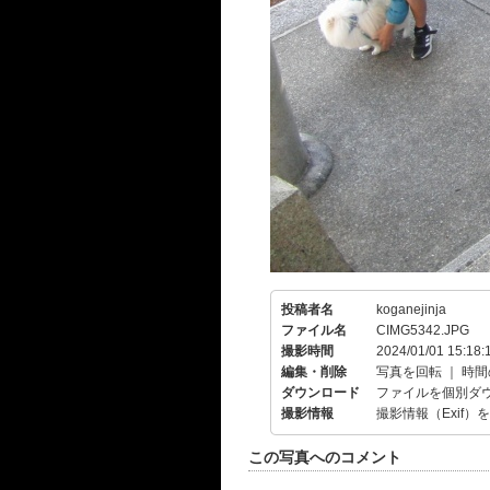
投稿者名
koganejinja
ファイル名
CIMG5342.JPG
撮影時間
2024/01/01 15:18:
編集・削除
写真を回転
｜
時間
ダウンロード
ファイルを個別ダ
撮影情報
撮影情報（Exif）
この写真へのコメント