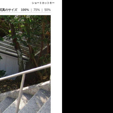
ショートカットキー
写真のサイズ
100%
｜
75%
｜
50%