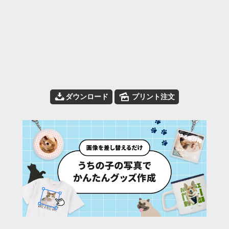
📥
🌄
ダウンロード
プリント注文