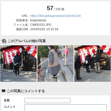
57
/ 150 枚
URL:
https://30d.jp/koganejinja/1/photo/104
投稿者名:
koganejinja
ファイル名:
CIMG5333.JPG
撮影日時:
2024/01/01 15:15:18
🌄
このアルバムの他の写真

この写真にコメントする
名前
コメント