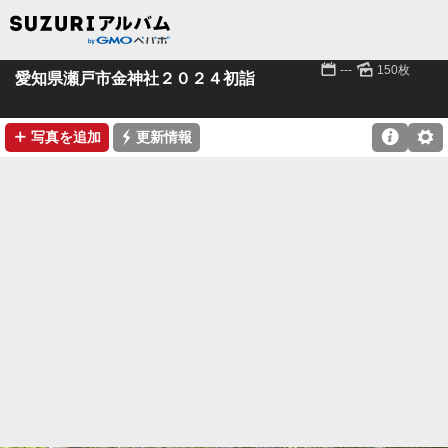
📅
🌄
---
150枚
愛知県瀬戸市金神社２０２４初詣
➕
⚡

⚙
写真を追加
更新情報