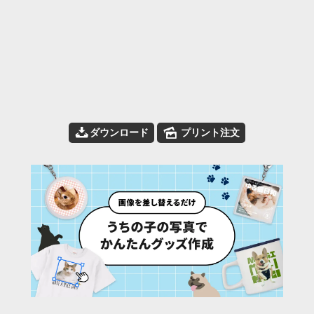
📥
🌄
ダウンロード
プリント注文