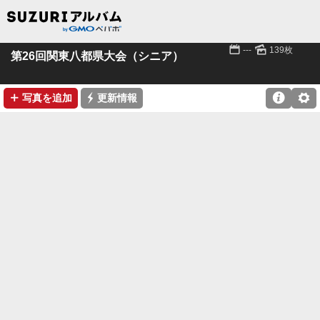
📅
🌄
---
139枚
第26回関東八都県大会（シニア）
➕
⚡

⚙
写真を追加
更新情報