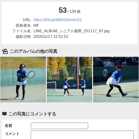
53
/ 139 枚
URL:
https://30d.jp/kltf/43/photo/53
投稿者名:
kltf
ファイル名:
LINE_ALBUM_シニア八都県_251117_87.jpg
撮影日時:
2025/11/17 22:52:52
🌄
このアルバムの他の写真

この写真にコメントする
名前
コメント