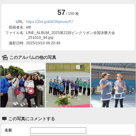
57
/ 150 枚
URL:
https://30d.jp/kltf/38/photo/57
投稿者名:
kltf
ファイル名:
LINE_ALBUM_2025第22回ピンクリボン全国決勝大会
_251010_94.jpg
撮影日時:
2025/10/10 06:20:48
🌄
このアルバムの他の写真

この写真にコメントする
名前