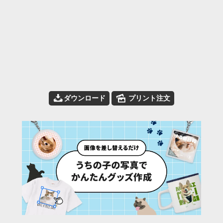
📥
🌄
ダウンロード
プリント注文