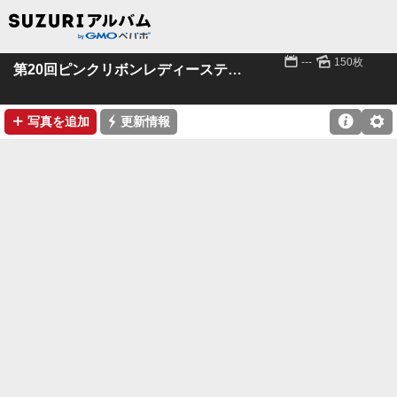
📅
🌄
---
150枚
第20回ピンクリボンレディーステニス大会全国大会
➕
⚡

⚙
写真を追加
更新情報