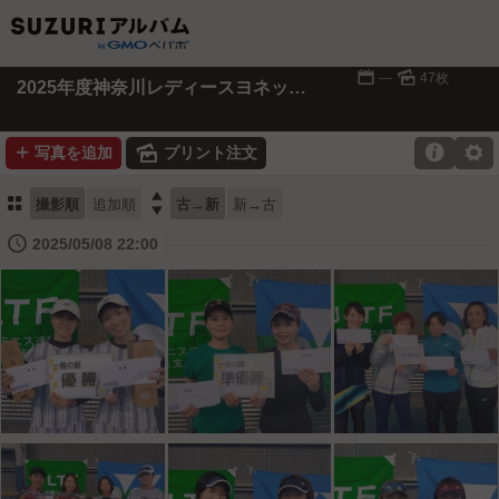
📅
🌄
---
47枚
2025年度神奈川レディースヨネックストーナメント
➕
🌄

⚙
写真を追加
プリント注文
⚏

撮影順
追加順
古→新
新→古
🕔
2025/05/08 22:00