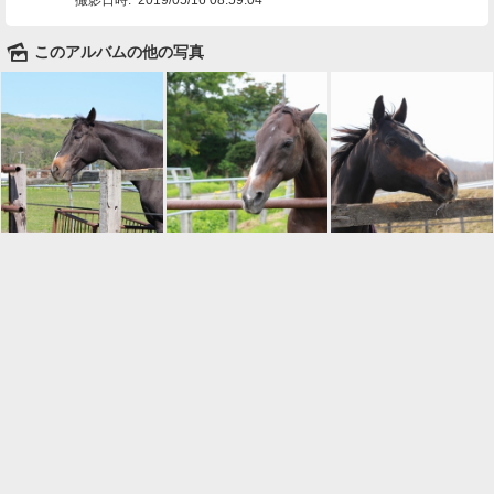
🌄
このアルバムの他の写真

一覧に戻る
Android™ アプリのインストール
Android™ からオンラインアルバムの作成・編
集、共有ができます。
インストール