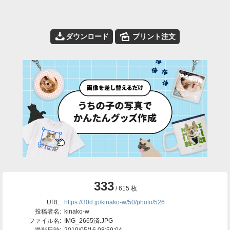
📥
🌄
ダウンロード
プリント注文
333
/ 615 枚
URL:
https://30d.jp/kinako-w/50/photo/526
投稿者名:
kinako-w
ファイル名:
IMG_2665済.JPG
撮影日時:
2019/05/16 08:59:04