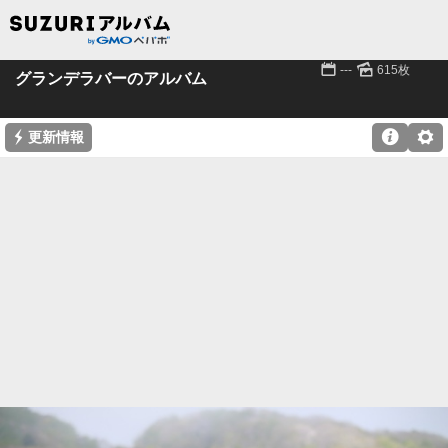
📅
🌄
---
615枚
グランデラバーのアルバム
⚡

⚙
更新情報