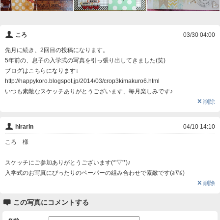
👤
ころ
03/30 04:00
先月に続き、2回目の投稿になります。
5年前の、息子の入学式の写真を引っ張り出してきました(笑)
ブログはこちらになります↓
http://happykoro.blogspot.jp/2014/03/crop3kimakuro6.html
いつも素敵なスケッチありがとうございます、毎月楽しみです♪
❌
削除
👤
hirarin
04/10 14:10
ころ 様
スケッチにご参加ありがとうございます(*'▽'*)♪
入学式のお写真にぴったりのペーパーの組み合わせで素敵です(≧∇≦)
❌
削除

この写真にコメントする