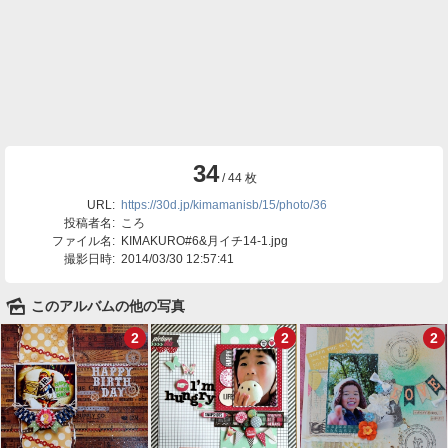
34
/ 44 枚
URL:
https://30d.jp/kimamanisb/15/photo/36
投稿者名:
ころ
ファイル名:
KIMAKURO#6&月イチ14-1.jpg
撮影日時:
2014/03/30 12:57:41
🌄
このアルバムの他の写真
2
2
2