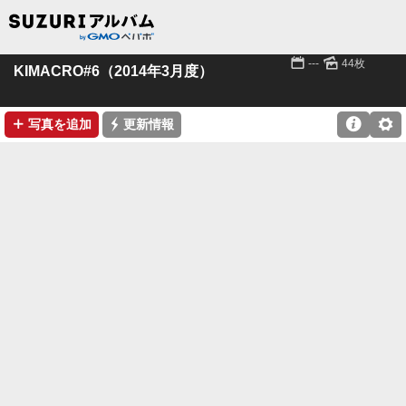
📅
🌄
---
44枚
KIMACRO#6（2014年3月度）
➕
⚡

⚙
写真を追加
更新情報