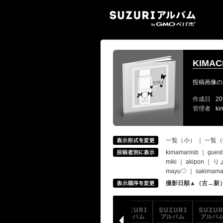
SUZ
KIMA
投稿画像の
作成日
20
管理者
ki
一覧（小）
｜
一覧（
kimamanisb
｜
guest
miki
｜
akipon
｜
り
mayu♡
｜
sakimam
撮影日順▲（古→新