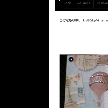
この写真のURL
http://30d.jp/kimama