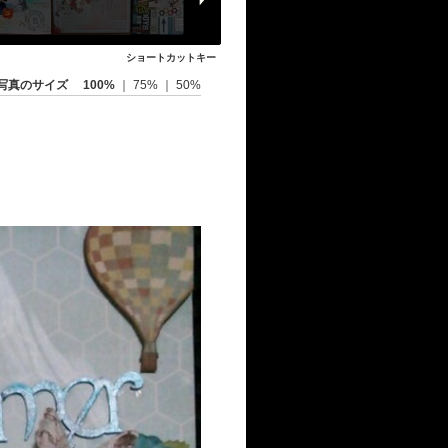
ショートカットキー
写真のサイズ
100%
｜
75%
｜
50%