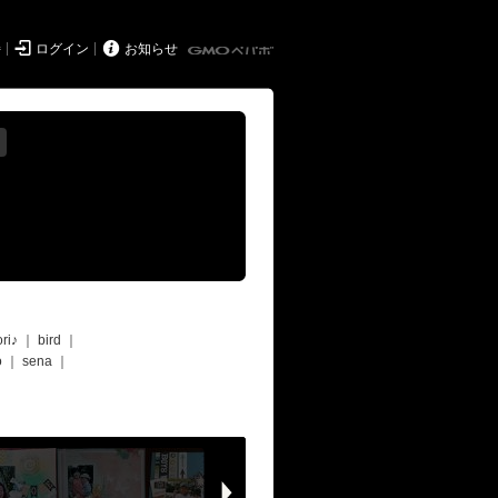


持
ログイン
お知らせ
ori♪
｜
bird
｜
o
｜
sena
｜