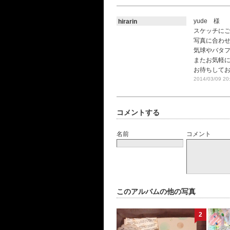
yude 様
hirarin
スケッチにご参
写真に合わせ
気球やバタ
またお気軽に
お待ちしており
2014/03/09 20
コメントする
名前
コメント
このアルバムの他の写真
2