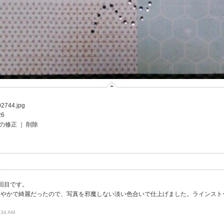
2744.jpg
26
の修正
｜
削除
回目です。
鮮やかで綺麗だったので、写真を邪魔しない淡い色合いで仕上げました。ラインスト
。
:34 AM