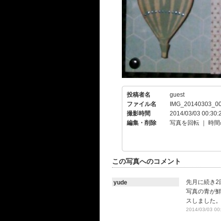
投稿者名
guest
ファイル名
IMG_20140303_00
撮影時間
2014/03/03 00:30:
編集・削除
写真を回転
｜
時間
この写真へのコメント
先月に続き2
yude
写真の青が
スしました
2014/03/03 00