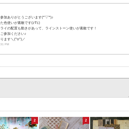
加ありがとうございます(*'▽'*)♪
た色使いが素敵です(≧∇≦)
フライの配置も動きがあって、ラインストーン使いが素敵です！
ご参加ください♪
ます＼(^o^)／
:31 PM
2
2