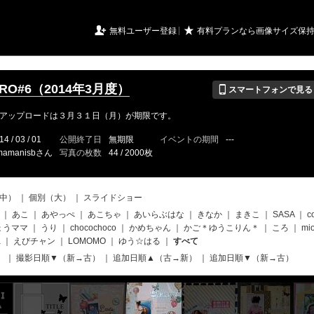
URIアルバム

★
無料ユーザー登録
有料プランなら画像サイズ保
📱
CRO#6（2014年3月度）
スマートフォンで見る
アップロードは３月３１日（月）が期限です。
14 / 03 / 01
公開終了日
無期限
イベントの期間
---
mamanisbさん
写真の枚数
44 / 2000枚
中）
｜
個別（大）
｜
スライドショー
｜
あこ
｜
あやっぺ
｜
あこちゃ
｜
あいらぶはな
｜
きなか
｜
まきこ
｜
SASA
｜
c
ょうママ
｜
うり
｜
chocochoco
｜
かめちゃん
｜
かご＊ゆうこりん＊
｜
ころ
｜
mi
a
｜
えびチャン
｜
LOMOMO
｜
ゆう☆はる
｜
すべて
）
｜
撮影日順▼（新→古）
｜
追加日順▲（古→新）
｜
追加日順▼（新→古）