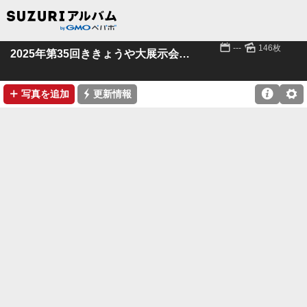
📅
🌄
---
146枚
2025年第35回ききょうや大展示会 その１
➕
⚡

⚙
写真を追加
更新情報