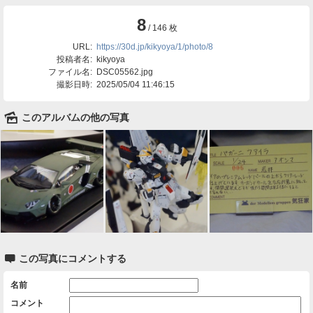
8
/ 146 枚
URL:
https://30d.jp/kikyoya/1/photo/8
投稿者名:
kikyoya
ファイル名:
DSC05562.jpg
撮影日時:
2025/05/04 11:46:15
🌄
このアルバムの他の写真

この写真にコメントする
名前
コメント