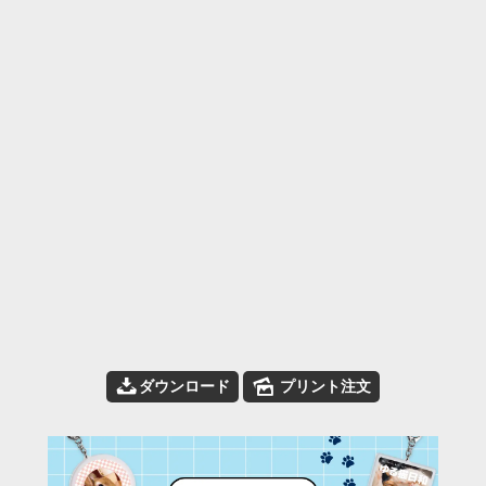
📥
🌄
ダウンロード
プリント注文