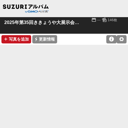
📅
🌄
---
146枚
2025年第35回ききょうや大展示会 その１
➕
⚡

⚙
写真を追加
更新情報