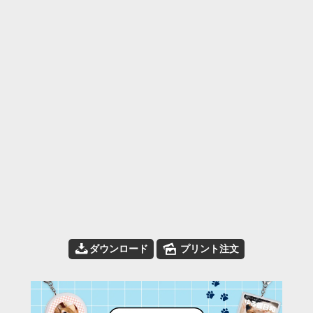
📥
🌄
ダウンロード
プリント注文