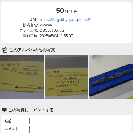
50
/ 146 枚
URL:
https://30d.jp/kikyoya/1/photo/50
投稿者名:
kikyoya
ファイル名:
DSC05605.jpg
撮影日時:
2025/05/04 11:55:07
🌄
このアルバムの他の写真

この写真にコメントする
名前
コメント