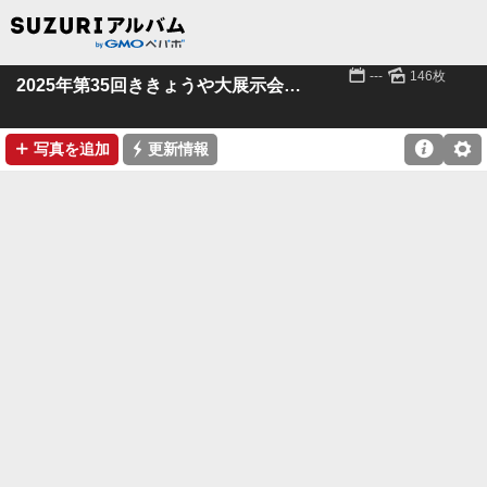
📅
🌄
---
146枚
2025年第35回ききょうや大展示会 その１
➕
⚡

⚙
写真を追加
更新情報