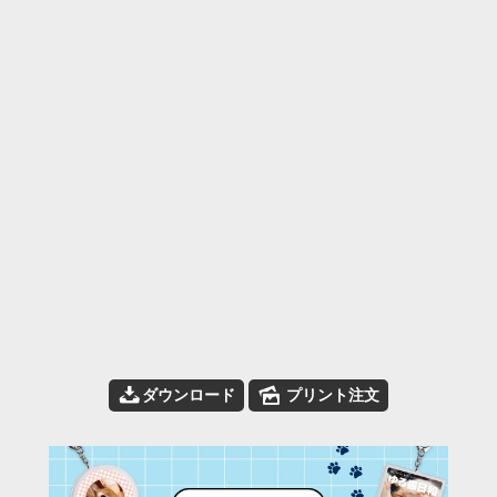
📥
🌄
ダウンロード
プリント注文