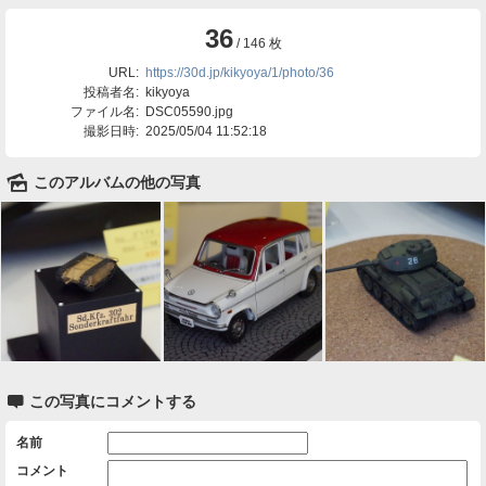
36
/ 146 枚
URL:
https://30d.jp/kikyoya/1/photo/36
投稿者名:
kikyoya
ファイル名:
DSC05590.jpg
撮影日時:
2025/05/04 11:52:18
🌄
このアルバムの他の写真

この写真にコメントする
名前
コメント