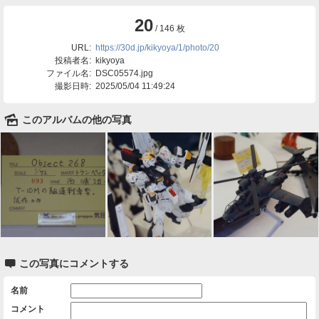
20
/ 146 枚
URL:
https://30d.jp/kikyoya/1/photo/20
投稿者名:
kikyoya
ファイル名:
DSC05574.jpg
撮影日時:
2025/05/04 11:49:24
🌄
このアルバムの他の写真

この写真にコメントする
名前
コメント