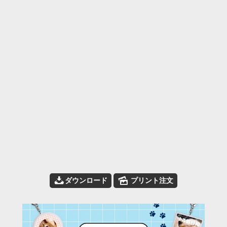
📥
🌄
ダウンロード
プリント注文