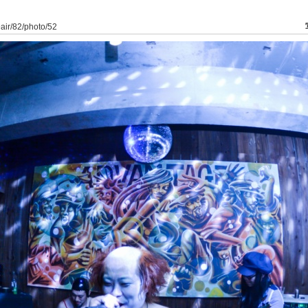
9air/82/photo/52