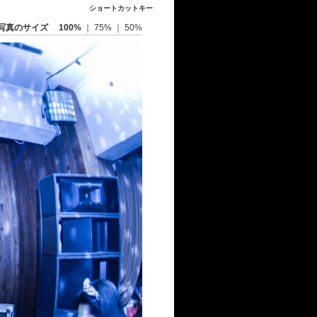
ショートカットキー
写真のサイズ
100%
｜
75%
｜
50%