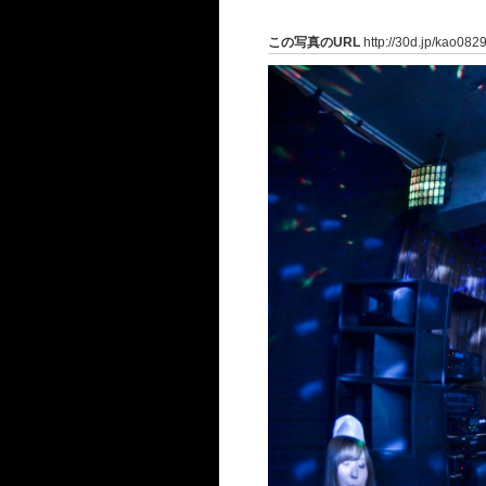
この写真のURL
http://30d.jp/kao082