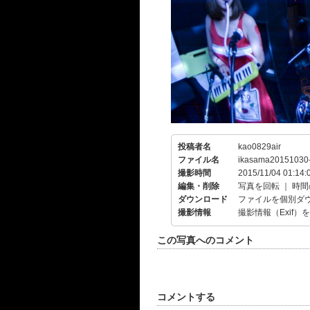
投稿者名
kao0829air
ファイル名
ikasama20151030-
撮影時間
2015/11/04 01:14:
編集・削除
写真を回転
｜
時間
ダウンロード
ファイルを個別ダ
撮影情報
撮影情報（Exif）
この写真へのコメント
コメントする