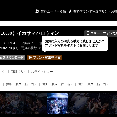
URIアルバム

★
無料ユーザー登録
有料プランで写真プリントお
📱
5.10.30）イカサマハロウィン
スマートフォンで
お気に入りの写真を手元に残しませんか？
15 / 11 / 04
公開終了日
無期限
イベントの期間
---
プリント写真をポストにお届けします
o0829airさん
写真の枚数
87 / 2000枚
中）
｜
個別（大）
｜
スライドショー
て
）
｜
撮影日順▼（新→古）
｜
追加日順▲（古→新）
｜
追加日順▼（新→古）