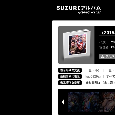
SUZ
（201
作成日
20
管理者
ka
一覧（小）
｜
一覧（
kao0829air
｜
すべ
撮影日順▲（古→新