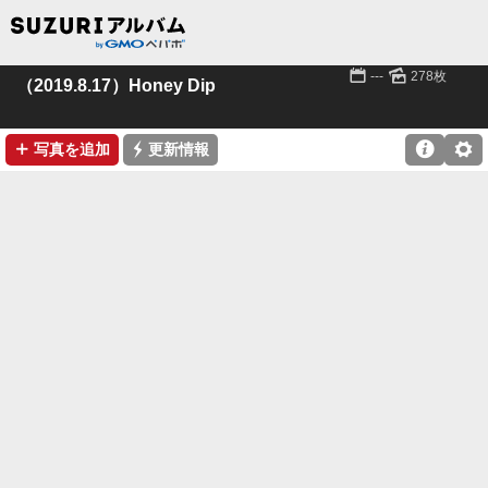
📅
🌄
---
278枚
（2019.8.17）Honey Dip
➕
⚡

⚙
写真を追加
更新情報