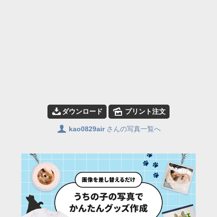
📥
🌄
ダウンロード
プリント注文
👤
kao0829air
さんの写真一覧へ