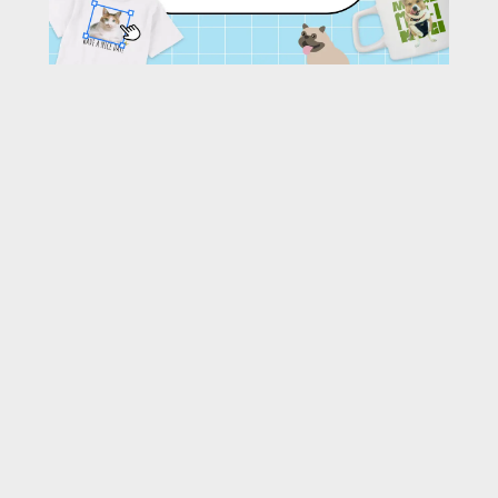
63
/ 278 枚
URL:
https://30d.jp/kao0829air/412/photo/63
投稿者名:
kao0829air
ファイル名:
190817-063.JPG
撮影日時:
2019/08/31 20:33:25
🌄
このアルバムの他の写真