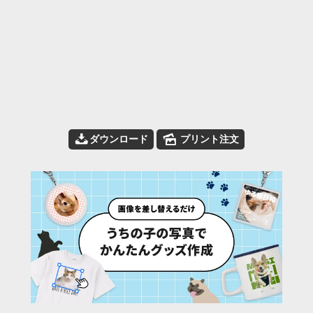
📥
🌄
ダウンロード
プリント注文