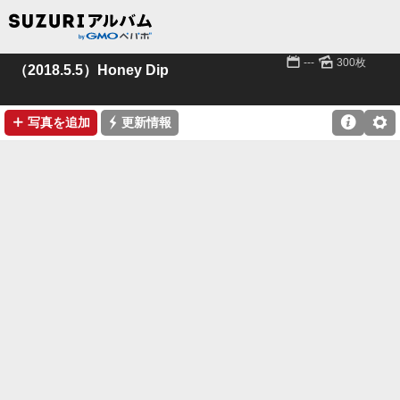
📅
🌄
---
300枚
（2018.5.5）Honey Dip
➕
⚡

⚙
写真を追加
更新情報