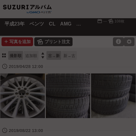
📅
🌄
---
108枚
平成23年 ベンツ CL AMG 仕様 銀
➕
🌄

⚙
写真を追加
プリント注文
⚏

撮影順
追加順
古→新
新→古
🕔
2019/04/28 12:00
🕔
2019/08/22 13:00