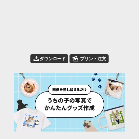
📥
🌄
ダウンロード
プリント注文