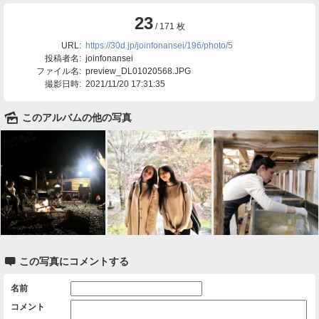
23
/ 171 枚
URL:
https://30d.jp/joinfonansei/196/photo/5
投稿者名:
joinfonansei
ファイル名:
preview_DL01020568.JPG
撮影日時:
2021/11/20 17:31:35
🌄
このアルバムの他の写真

この写真にコメントする
名前
コメント