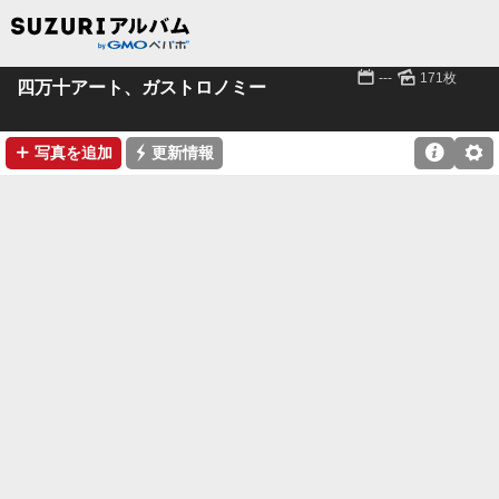
📅
🌄
---
171枚
四万十アート、ガストロノミー
➕
⚡

⚙
写真を追加
更新情報