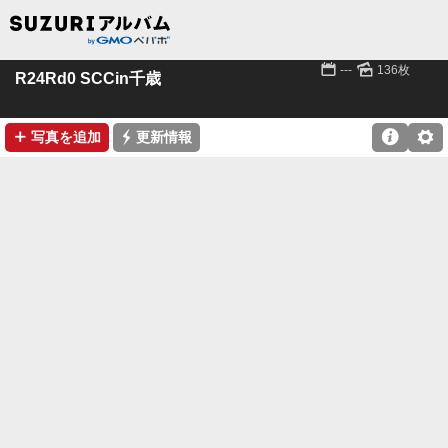
📅
🌄
---
136枚
R24Rd0 SCCin千歳
➕
⚡

⚙
写真を追加
更新情報