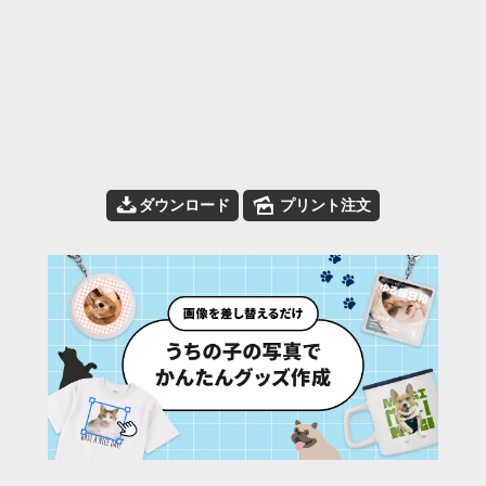
📥
🌄
ダウンロード
プリント注文