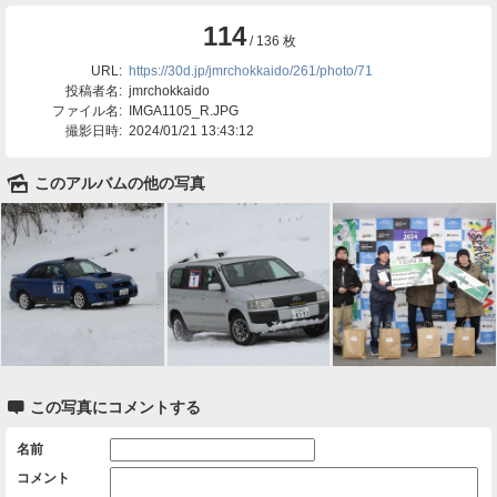
114
/ 136 枚
URL:
https://30d.jp/jmrchokkaido/261/photo/71
投稿者名:
jmrchokkaido
ファイル名:
IMGA1105_R.JPG
撮影日時:
2024/01/21 13:43:12
🌄
このアルバムの他の写真

この写真にコメントする
名前
コメント