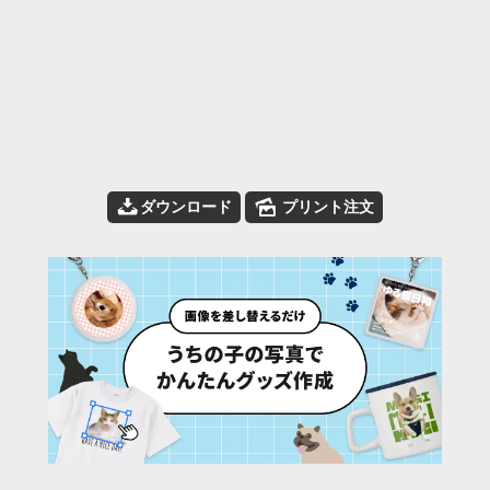
📥
🌄
ダウンロード
プリント注文