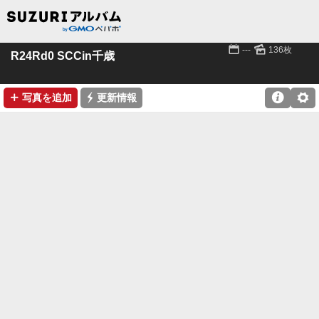
📅
🌄
---
136枚
R24Rd0 SCCin千歳
➕
⚡

⚙
写真を追加
更新情報