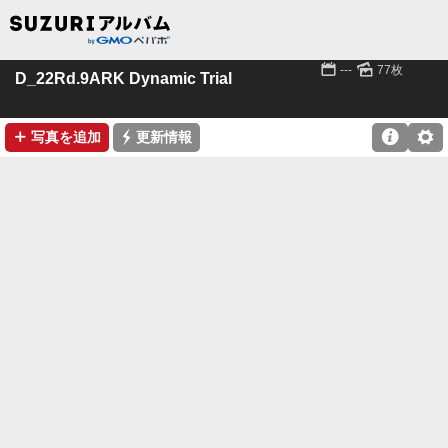
📅
🌄
---
77枚
D_22Rd.9ARK Dynamic Trial
➕
⚡

⚙
写真を追加
更新情報