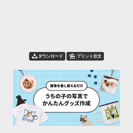
📥
🌄
ダウンロード
プリント注文