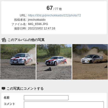
67
/ 77 枚
URL:
https://30d.jp/jmrchokkaido/222/photo/72
投稿者名:
jmrchokkaido
ファイル名:
IMG_6596.JPG
撮影日時:
2022/10/02 12:47:16
🌄
このアルバムの他の写真

この写真にコメントする
名前
コメント