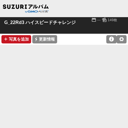
📅
🌄
---
149枚
G_22Rd3 ハイスピードチャレンジ
➕
⚡

⚙
写真を追加
更新情報