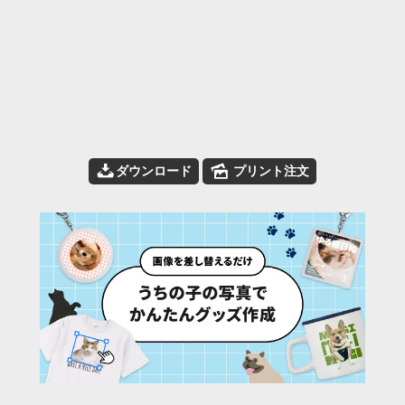
📥
🌄
ダウンロード
プリント注文