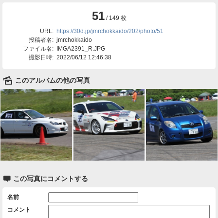
51
/ 149 枚
URL:
https://30d.jp/jmrchokkaido/202/photo/51
投稿者名:
jmrchokkaido
ファイル名:
IMGA2391_R.JPG
撮影日時:
2022/06/12 12:46:38
🌄
このアルバムの他の写真

この写真にコメントする
名前
コメント